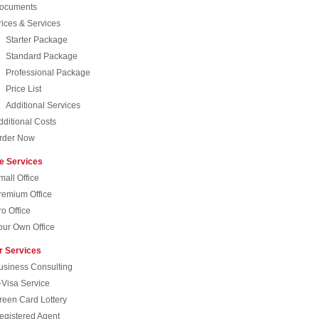
ocuments
rices & Services
Starter Package
Standard Package
Professional Package
Price List
Additional Services
dditional Costs
rder Now
ce Services
mall Office
remium Office
ro Office
our Own Office
r Services
usiness Consulting
-Visa Service
reen Card Lottery
egistered Agent