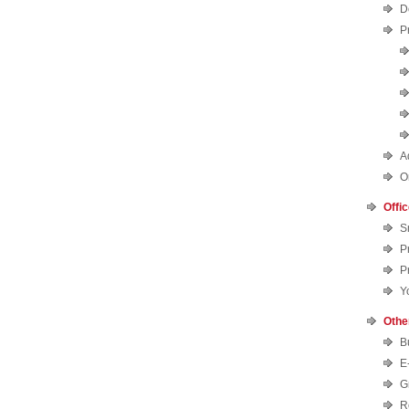
D
P
A
O
Offi
S
P
P
Y
Othe
B
E
G
R