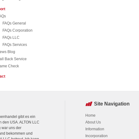
ort
AQs
FAQs General
FAQs Corporation
FAQs LLC
FAQs Services
ews Blog
all Back Service
ame Check
act
Site Navigation
Home
nhandel gibt es ein
 in den USA. ALTON LLC
About Us
g war uns der
Information
 Hand bekommen und
Incorporation