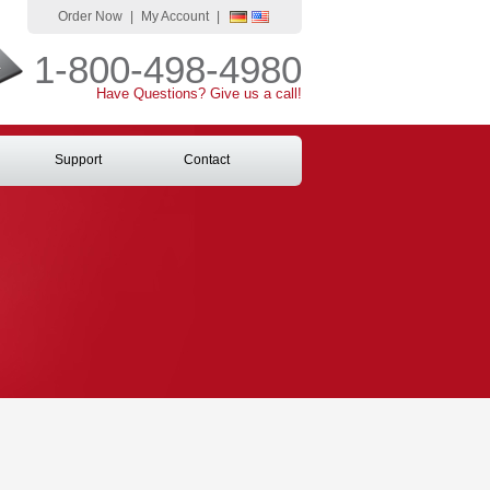
Order Now
|
My Account
|
1-800-498-4980
Have Questions? Give us a call!
Support
Contact