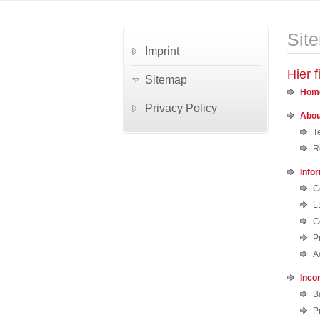
Sit
Imprint
Hier f
Sitemap
Hom
Privacy Policy
Abou
T
R
Info
C
L
C
P
A
Inco
B
P