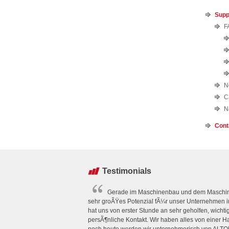
Supp
F
N
C
N
Cont
Testimonials
Gerade im Maschinenbau und dem Maschine
sehr groÃŸes Potenzial fÃ¼r unser Unternehmen
hat uns von erster Stunde an sehr geholfen, wichti
persÃ¶nliche Kontakt. Wir haben alles von einer