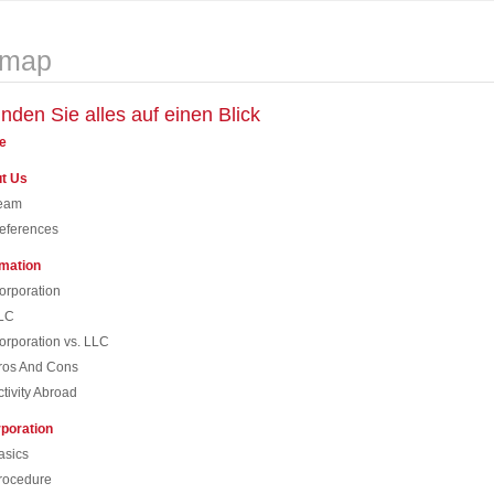
emap
inden Sie alles auf einen Blick
e
t Us
eam
eferences
rmation
orporation
LC
orporation vs. LLC
ros And Cons
ctivity Abroad
rporation
asics
rocedure